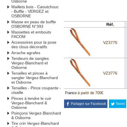
Osborne
Maillets bois - Caoutchouc
- Buffle - VERGEZ et
OSBORNE
Masse en peau de buffle
Réf.
OSBORNE N°393
Massettes et embouts
FACOM
Accessoires pour la pose
VZ3775
des clous décoratifs
Arrache agrafes
Tendeurs de sangles
Vergez-Blanchard et
Osborne
Tenailles et pinces à
VZ3776
sangler Vergez-Blanchard
et Osborne
Tenailles - Pince coupante -
cisaille
Franco
à partir de 700€
Pinces à tendre le cuir
Vergez-Blanchard &
Partager sur Facebook
Tweet
Osborne
Poinçons Vergez-Blanchard
& Osborne
Tire crin Vergez-Blanchard