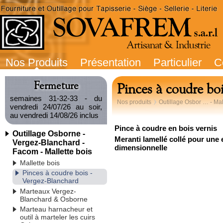
Nos Produits
Présentation
Particulier
C
Fermeture
Pinces à coudre bo
semaines 31-32-33 - du
Nos produits
Outillage Osbor … - Mal
vendredi 24/07/26 au soir,
au vendredi 14/08/26 inclus
Pince à coudre en bois vernis
Outillage Osborne -
Meranti lamellé collé pour une e
Vergez-Blanchard -
dimensionnelle
Facom - Mallette bois
Mallette bois
Pinces à coudre bois -
Vergez-Blanchard
Marteaux Vergez-
Blanchard & Osborne
Marteau harnacheur et
outil à marteler les cuirs