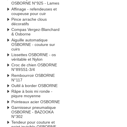
OSBORNE N°925 - Lames
Affinage - refendeuses et
coupeuse pour cuir
Pince arrache clous
décoratifs
Compas Vergez-Blanchard
& Osborne
Aiguille automatique
OSBORNE - couture sur
cuirs
Lissettes OSBORNE - os
véritable et Nylon
Croc de chien OSBORNE
N°89SS1-3/4
Rembourroir OSBORNE
N°117
Oultil à border OSBORNE
Râpe à bois mi ronde -
piqure moyenne
Pointeaux acier OSBORNE
Garnisseur pneumatique
OSBORNE - BAZOOKA
N°302
Tendeur pour couture et
point invisible OSBORNE