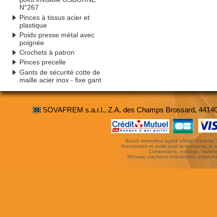
N°267
Pinces à tissus acier et
plastique
Poids presse métal avec
poignée
Crochets à patron
Pinces precelle
Gants de sécurité cotte de
maille acier inox - fixe gant
SOVAFREM s.a.r.l., Z.A. des Champs Brossard, 4414
Bosch revendeur agréé officiel Garantie 3 
Accessoires et outils pour la tapisserie, le si
Composants, outillage, matériel
RSmatic machines industrielles empoc