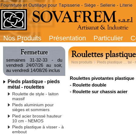
Nos Produits
Présentation
Particulier
C
Fermeture
Roulettes plastique
semaines 31-32-33 - du
Nos produits
Pieds plastique … tal - 
vendredi 24/07/26 au soir,
au vendredi 14/08/26 inclus
Roulettes pivotantes plastique
Pieds plastique - pieds
- Roulette double
métal - roulettes
- Roulette sur chassis acier
Roulette de style - laiton
massif
Pieds aluminium pour
sièges et sommiers
Pied acier brossé hauteur
10 cm - NEMOS
Pieds plastique à visser - à
embout