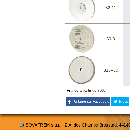
52-11
69-3
B25R50
Franco
à partir de 700€
Partager sur Facebook
Tweet
SOVAFREM s.a.r.l., Z.A. des Champs Brossard, 4414