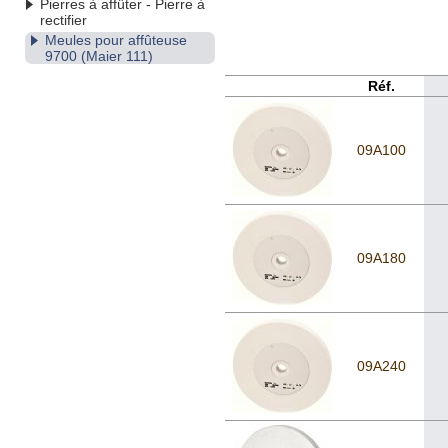
Pierres à affûter - Pierre à
rectifier
Meules pour affûteuse
9700 (Maier 111)
Réf.
09A100
09A180
09A240