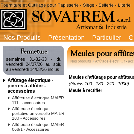
Nos Produits
Présentation
Particulier
C
Fermeture
Meules pour affût
semaines 31-32-33 - du
Nos produits
Affûtage électr … r - ac
vendredi 24/07/26 au soir,
au vendredi 14/08/26 inclus
Meules d'affûtage pour affûte
Affûtage électrique -
(Grains 100 - 180 - 240 - 1000)
pierres à affûter -
Meule à rectifier
accessoires
Affûteuse électrique MAIER
111 - accessoires
Affûteuse électrique
portative universelle MAIER
180 - Accessoires
Affûteuse électrique MAIER
068/1 - Accessoires