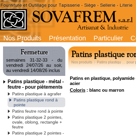
Nos Produits
Présentation
Particulier
C
Fermeture
Patins plastique ro
semaines 31-32-33 - du
Nos produits
Patins plastiqu … pour
vendredi 24/07/26 au soir,
au vendredi 14/08/26 inclus
Patins en plastique, polyamide
Patins plastique - métal -
acier
feutre - pour piètements
Coloris
: blanc ou marron
Patins plastique à agrafer
Patins plastique rond à
pointe
Patins feutre rond à pointe
Patins plastique 2 pointes,
ovale, oblong, rectangle +
feutre
Patins plastique 2 pointes -