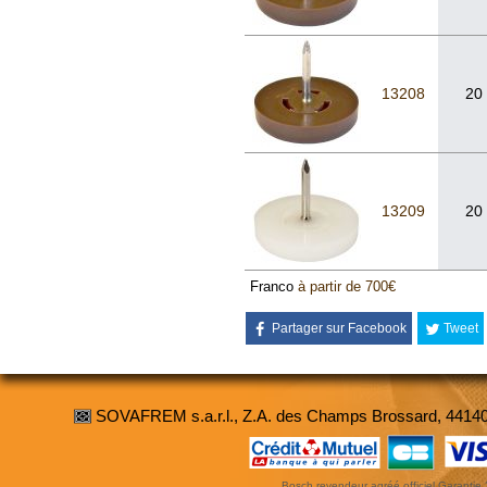
13208
20
13209
20
Franco
à partir de 700€
Partager sur Facebook
Tweet
SOVAFREM s.a.r.l., Z.A. des Champs Brossard, 4414
Bosch revendeur agréé officiel Garantie 3 