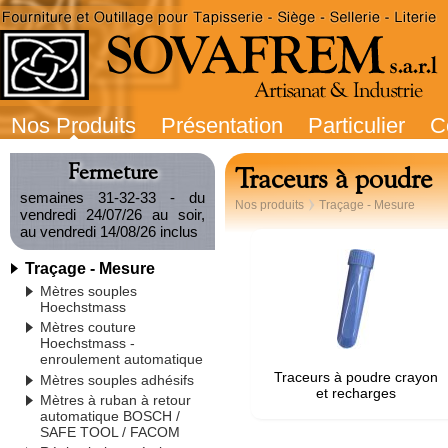
Nos Produits
Présentation
Particulier
C
Fermeture
Traceurs à poudre
semaines 31-32-33 - du
Nos produits
Traçage - Mesure
vendredi 24/07/26 au soir,
au vendredi 14/08/26 inclus
Traçage - Mesure
Mètres souples
Hoechstmass
Mètres couture
Hoechstmass -
enroulement automatique
Traceurs à poudre crayon
Mètres souples adhésifs
et recharges
Mètres à ruban à retour
automatique BOSCH /
SAFE TOOL / FACOM