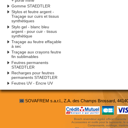
+ porte mine
Gomme STAEDTLER
Stylos et feutre argent -
Traçage sur cuirs et tissus
synthétiques
Stylo gel - blanc bleu
argent - pour cuir - tissus
synthétique
Traçage au feutre effaçable
à sec
Traçage aux crayons feutre
fin sublimables
Feutres permanents
STAEDTLER
Recharges pour feutres
permanents STAEDTLER
Feutres UV - Encre UV
SOVAFREM s.a.r.l., Z.A. des Champs Brossard, 4414
Bosch revendeur agréé officiel Garantie 3 
Accessoires et outils pour la tapisserie, le si
Composants, outillage, matériel