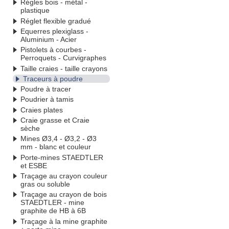
Régles bois - métal -
plastique
Réglet flexible gradué
Equerres plexiglass -
Aluminium - Acier
Pistolets à courbes -
Perroquets - Curvigraphes
Taille craies - taille crayons
Traceurs à poudre
Poudre à tracer
Poudrier à tamis
Craies plates
Craie grasse et Craie
sèche
Mines Ø3,4 - Ø3,2 - Ø3
mm - blanc et couleur
Porte-mines STAEDTLER
et ESBE
Traçage au crayon couleur
gras ou soluble
Traçage au crayon de bois
STAEDTLER - mine
graphite de HB à 6B
Traçage à la mine graphite