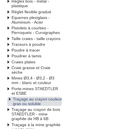
Régles bois - métal -
plastique
Réglet flexible gradué
Equerres plexiglass -
Aluminium - Acier
Pistolets à courbes -
Perroquets - Curvigraphes
Taille craies - taille crayons
Traceurs à poudre
Poudre à tracer
Poudrier à tamis
Craies plates
Craie grasse et Craie
sèche
Mines Ø3,4 - Ø3,2 - Ø3
mm - blanc et couleur
Porte-mines STAEDTLER
et ESBE
Traçage au crayon couleur
gras ou soluble
Traçage au crayon de bois
STAEDTLER - mine
graphite de HB à 6B
Traçage à la mine graphite