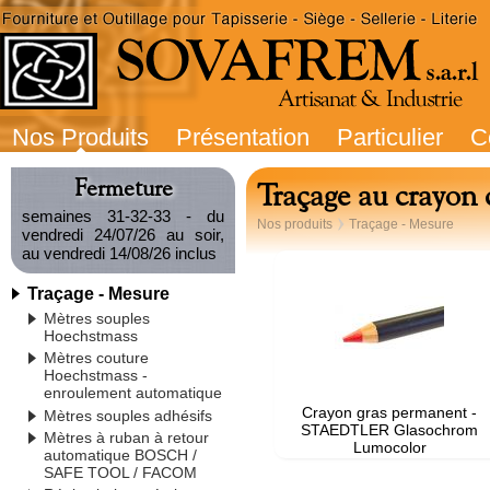
Nos Produits
Présentation
Particulier
C
Fermeture
Traçage au crayon 
semaines 31-32-33 - du
Nos produits
Traçage - Mesure
vendredi 24/07/26 au soir,
au vendredi 14/08/26 inclus
Traçage - Mesure
Mètres souples
Hoechstmass
Mètres couture
Hoechstmass -
enroulement automatique
Crayon gras permanent -
Mètres souples adhésifs
STAEDTLER Glasochrom
Mètres à ruban à retour
Lumocolor
automatique BOSCH /
SAFE TOOL / FACOM