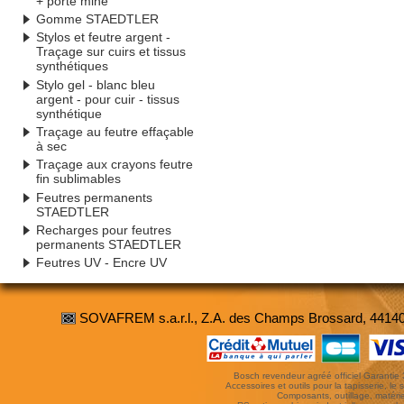
+ porte mine
Gomme STAEDTLER
Stylos et feutre argent -
Traçage sur cuirs et tissus
synthétiques
Stylo gel - blanc bleu
argent - pour cuir - tissus
synthétique
Traçage au feutre effaçable
à sec
Traçage aux crayons feutre
fin sublimables
Feutres permanents
STAEDTLER
Recharges pour feutres
permanents STAEDTLER
Feutres UV - Encre UV
SOVAFREM s.a.r.l., Z.A. des Champs Brossard, 4414
Bosch revendeur agréé officiel Garantie 3 
Accessoires et outils pour la tapisserie, le si
Composants, outillage, matériel