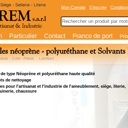
Mon Compte
S'inscrire
Condition
n
Particulier
Contact
Franco de port
Pri
les néoprène - polyuréthane et Solvan
duits
Colle - Pistole … Lubrifiant ....
 de type Néoprène et polyuréthane haute qualité
ts de nettoyage
s pour l'artisanat et l'industrie de l'ameublement, siège, literie,
inerie, chaussure