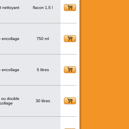
t nettoyant
flacon 1,5 l
 encollage
750 ml
 encollage
5 litres
 ou double
30 litres
collage