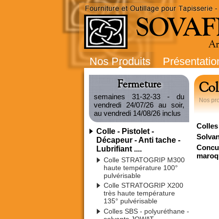
Nos Produits
Présentatio
Fermeture
Col
semaines 31-32-33 - du
Nos pro
vendredi 24/07/26 au soir,
au vendredi 14/08/26 inclus
Colles
Colle - Pistolet -
Solvan
Décapeur - Anti tache -
Concue
Lubrifiant ....
maroqu
Colle STRATOGRIP M300
haute température 100°
pulvérisable
Colle STRATOGRIP X200
très haute température
135° pulvérisable
Colles SBS - polyuréthane -
solvants JOWAT