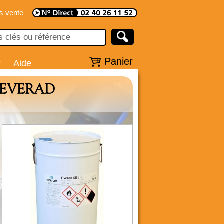
s vente
Panier
x
Aide
ts EVERAD