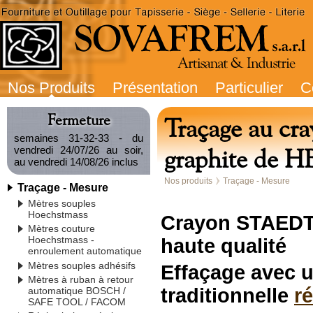
Nos Produits
Présentation
Particulier
C
Fermeture
Traçage au c
semaines 31-32-33 - du
graphite de H
vendredi 24/07/26 au soir,
au vendredi 14/08/26 inclus
Nos produits
Traçage - Mesure
Traçage - Mesure
Mètres souples
Hoechstmass
Crayon STAEDT
Mètres couture
Hoechstmass -
haute qualité
enroulement automatique
Mètres souples adhésifs
Effaçage avec
Mètres à ruban à retour
traditionnelle
ré
automatique BOSCH /
SAFE TOOL / FACOM