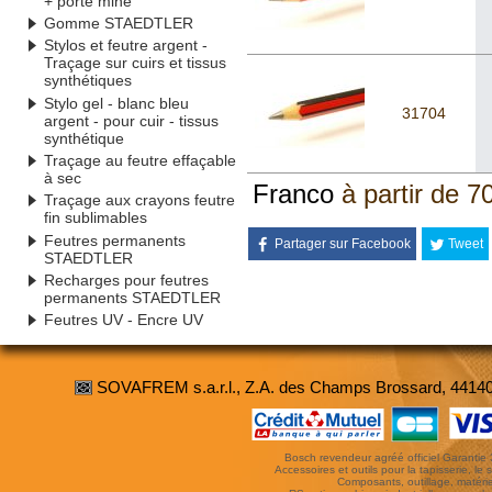
+ porte mine
Gomme STAEDTLER
Stylos et feutre argent -
Traçage sur cuirs et tissus
synthétiques
Stylo gel - blanc bleu
31704
argent - pour cuir - tissus
synthétique
Traçage au feutre effaçable
à sec
Franco
à partir de 7
Traçage aux crayons feutre
fin sublimables
Feutres permanents
Partager sur Facebook
Tweet
STAEDTLER
Recharges pour feutres
permanents STAEDTLER
Feutres UV - Encre UV
SOVAFREM s.a.r.l., Z.A. des Champs Brossard, 4414
Bosch revendeur agréé officiel Garantie 3 
Accessoires et outils pour la tapisserie, le si
Composants, outillage, matériel