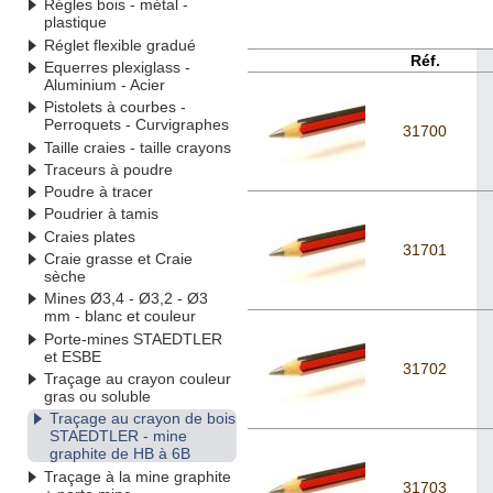
Régles bois - métal -
plastique
Réglet flexible gradué
Réf.
Equerres plexiglass -
Aluminium - Acier
Pistolets à courbes -
Perroquets - Curvigraphes
31700
Taille craies - taille crayons
Traceurs à poudre
Poudre à tracer
Poudrier à tamis
Craies plates
31701
Craie grasse et Craie
sèche
Mines Ø3,4 - Ø3,2 - Ø3
mm - blanc et couleur
Porte-mines STAEDTLER
et ESBE
31702
Traçage au crayon couleur
gras ou soluble
Traçage au crayon de bois
STAEDTLER - mine
graphite de HB à 6B
Traçage à la mine graphite
31703