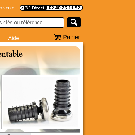
s vente
Panier
x
Aide
entable