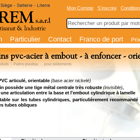
Mon Compte
S'inscrire
Condition
n
Particulier
Contact
Franco de port
Pri
ins pvc-acier à embout - à enfoncer - ori
duits
Patins plastiqu … pour piètements
 PVC
articulé, orientable
(base acier nickelé)
in possède une tige métal centrale très robuste
(invisible)
,
 une articulation entre la base et l'embout cylindrique à lamelle
able sur les tubes cylindriques, particulièrement recommandé
es tubes obliques