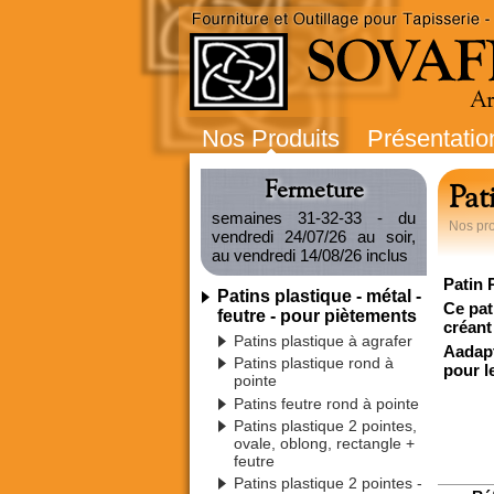
Nos Produits
Présentatio
Fermeture
Pat
semaines 31-32-33 - du
Nos pro
vendredi 24/07/26 au soir,
au vendredi 14/08/26 inclus
Patin
Patins plastique - métal -
Ce pat
feutre - pour piètements
créant
Patins plastique à agrafer
Aadapt
Patins plastique rond à
pour l
pointe
Patins feutre rond à pointe
Patins plastique 2 pointes,
ovale, oblong, rectangle +
feutre
Patins plastique 2 pointes -