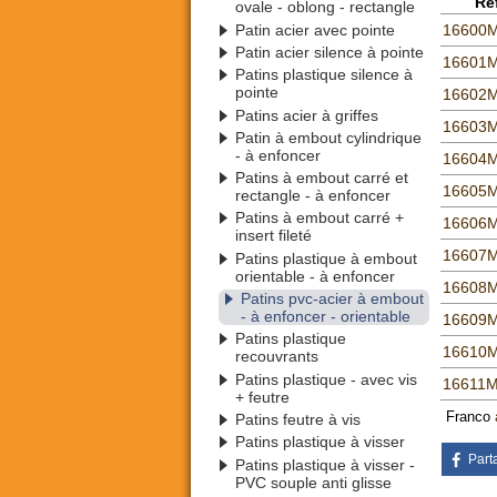
Réf
ovale - oblong - rectangle
Patin acier avec pointe
16600
Patin acier silence à pointe
16601
Patins plastique silence à
pointe
16602
Patins acier à griffes
16603
Patin à embout cylindrique
- à enfoncer
16604
Patins à embout carré et
16605
rectangle - à enfoncer
Patins à embout carré +
16606
insert fileté
16607
Patins plastique à embout
orientable - à enfoncer
16608
Patins pvc-acier à embout
- à enfoncer - orientable
16609
Patins plastique
16610
recouvrants
Patins plastique - avec vis
16611
+ feutre
Franco
Patins feutre à vis
Patins plastique à visser
Part
Patins plastique à visser -
PVC souple anti glisse