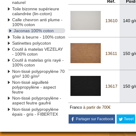
Réf.
Poid
naturel
Toile bizonne supérieure
calandrée (lin-coton)
Calle chevron anti plume -
13610
140 g
100% coton
Jaconas 100% coton
Toile à beurre - 100% coton
Satinettes polycoton
Coutil à matelas VEZELAY
13611
150 g
- 100% coton
Coutil à matelas gris rayé -
100% coton
Non-tissé polypropylène 70
g/m² 100 g/m²
Non-tissé aiguilleté
13617
150 g
polypropylène - aspect
feutre
Non-tissé polypropylène -
aspect feutre gaufré
Franco
à partir de 700€
Non-tissé polypropylène
épais - gris - FIBERTEX
Partager sur Facebook
Tweet