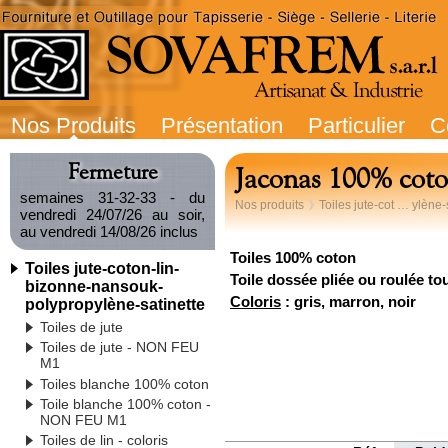
Nos Produits
Présentation
Particulier
C
Fermeture
Jaconas 100% cot
semaines 31-32-33 - du
Nos produits
Toiles jute-cot … ylène-
vendredi 24/07/26 au soir,
au vendredi 14/08/26 inclus
Toiles 100% coton
Toiles jute-coton-lin-
Toile dossée pliée ou roulée tou
bizonne-nansouk-
Coloris
: gris, marron, noir
polypropylène-satinette
Toiles de jute
Toiles de jute - NON FEU
M1
Toiles blanche 100% coton
Toile blanche 100% coton -
NON FEU M1
Toiles de lin - coloris