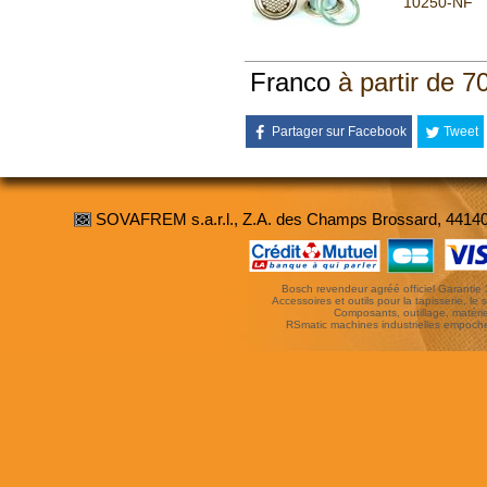
10250-NF
Franco
à partir de 7
Partager sur Facebook
Tweet
SOVAFREM s.a.r.l., Z.A. des Champs Brossard, 4414
Bosch revendeur agréé officiel Garantie 3 
Accessoires et outils pour la tapisserie, le si
Composants, outillage, matériel
RSmatic machines industrielles empoc