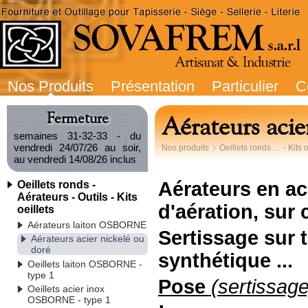
Nos Produits
Présentation
Particulier
C
Fermeture
Aérateurs acie
semaines 31-32-33 - du
vendredi 24/07/26 au soir,
Nos produits
Oeillets ronds … - Kits o
au vendredi 14/08/26 inclus
Aérateurs en aci
Oeillets ronds -
Aérateurs - Outils - Kits
d'aération, sur
oeillets
Aérateurs laiton OSBORNE
Sertissage sur
t
Aérateurs acier nickelé ou
doré
synthétique ...
Oeillets laiton OSBORNE -
type 1
Pose
(sertissage
Oeillets acier inox
OSBORNE - type 1