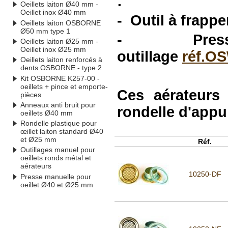
:
Oeillets laiton Ø40 mm -
Oeillet inox Ø40 mm
- Outil à frapp
Oeillets laiton OSBORNE
Ø50 mm type 1
- Pres
Oeillets laiton Ø25 mm -
Oeillet inox Ø25 mm
outillage
réf.O
Oeillets laiton renforcés à
dents OSBORNE - type 2
Kit OSBORNE K257-00 -
oeillets + pince et emporte-
Ces aérateurs
pièces
Anneaux anti bruit pour
rondelle d'appu
oeillets Ø40 mm
Rondelle plastique pour
œillet laiton standard Ø40
et Ø25 mm
Réf.
Outillages manuel pour
oeillets ronds métal et
aérateurs
10250-DF
Presse manuelle pour
oeillet Ø40 et Ø25 mm