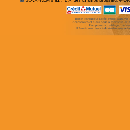
SOVAFREM s.a.r.l., Z.A. des Champs Brossard, 4414
Bosch revendeur agréé officiel Garantie 3 
Accessoires et outils pour la tapisserie, le si
Composants, outillage, matériel
RSmatic machines industrielles empoc