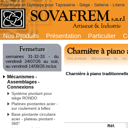
Nos Produits
Présentation
Particulier
C
Fermeture
Charnière à piano 
semaines 31-32-33 - du
Nos produits
Mécanismes - As … es 
vendredi 24/07/26 au soir,
au vendredi 14/08/26 inclus
Charnière à piano traditionnelle
Mécanismes -
Assemblages -
Connexions
Système pivotant pour
siège RONDO
Platines pivotantes acier -
sur roulement à billes
Base pivotante circulaire
acier - plateau pivotant -
360°
Réf.