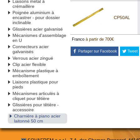
Liaisons métal à
crémaillère
Poignée aluminium à
CP50AL
encastrer - pour dossier
inclinable
Glissières acier galvanisé
Mécanismes d'assemblage
Franco
à partir de 700€
en U
Connecteurs acier
Partager sur Facebook
Tweet
galvanisés
Verrous acier zingué
Clip acier flexible
Mécanisme plastique à
emboîtement
Liaisons plastique pour
pieds
Mécanismes articulés à
cliquet pour têtière
Glissières pour têtière -
accessoire
Charnière à piano acier
laitonné 50 cm