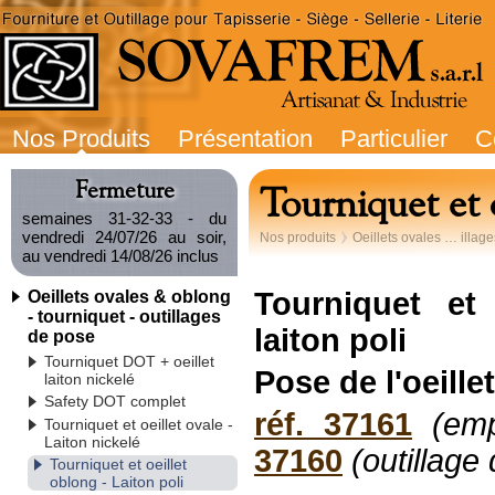
Nos Produits
Présentation
Particulier
C
Fermeture
Tourniquet et o
semaines 31-32-33 - du
vendredi 24/07/26 au soir,
Nos produits
Oeillets ovales … illag
au vendredi 14/08/26 inclus
Tourniquet et
Oeillets ovales & oblong
- tourniquet - outillages
laiton poli
de pose
Tourniquet DOT + oeillet
Pose de l'oeille
laiton nickelé
Safety DOT complet
réf. 37161
(
emp
Tourniquet et oeillet ovale -
Laiton nickelé
37160
(outillage
Tourniquet et oeillet
oblong - Laiton poli