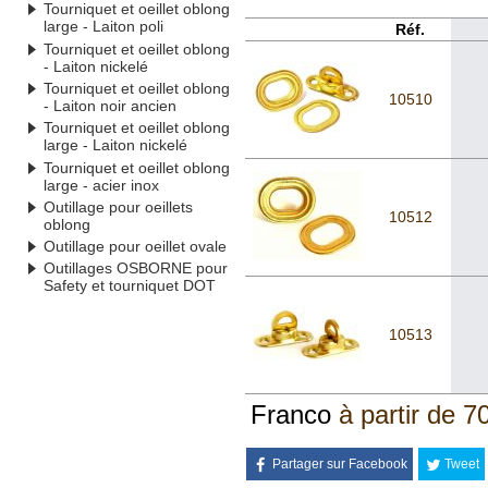
Tourniquet et oeillet oblong
large - Laiton poli
Réf.
Tourniquet et oeillet oblong
- Laiton nickelé
Tourniquet et oeillet oblong
10510
- Laiton noir ancien
Tourniquet et oeillet oblong
large - Laiton nickelé
Tourniquet et oeillet oblong
large - acier inox
Outillage pour oeillets
10512
oblong
Outillage pour oeillet ovale
Outillages OSBORNE pour
Safety et tourniquet DOT
10513
Franco
à partir de 7
Partager sur Facebook
Tweet