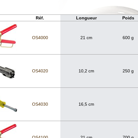
Réf.
Longueur
Poids
OS4000
21 cm
600 g
OS4020
10,2 cm
250 g
OS4030
16,5 cm
OS4100
21 cm
700 g