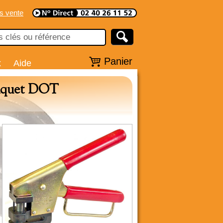
s vente
Panier
x
Aide
niquet DOT