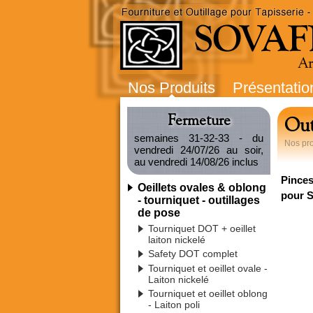
Nos Produits
Présentatio
Fermeture
Out
semaines 31-32-33 - du
Nos pro
vendredi 24/07/26 au soir,
au vendredi 14/08/26 inclus
Pince
Oeillets ovales & oblong
pour S
- tourniquet - outillages
de pose
Tourniquet DOT + oeillet
laiton nickelé
Safety DOT complet
Tourniquet et oeillet ovale -
Laiton nickelé
Tourniquet et oeillet oblong
- Laiton poli