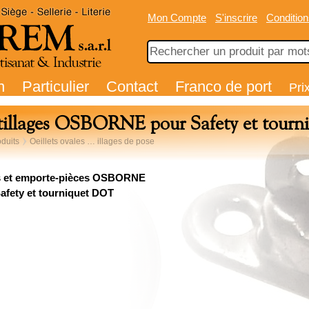
Mon Compte
S'inscrire
Condition
n
Particulier
Contact
Franco de port
Pri
illages OSBORNE pour Safety et tour
duits
Oeillets ovales … illages de pose
s et emporte-pièces OSBORNE
afety et tourniquet DOT