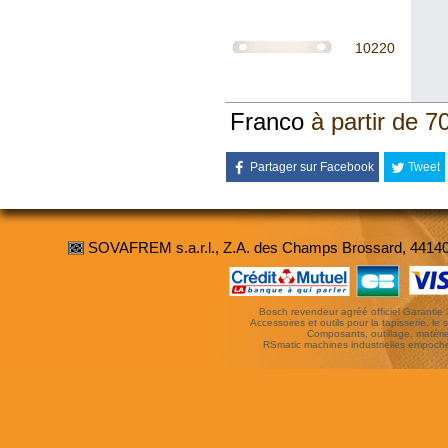
10220
Franco
à partir de 7
Partager sur Facebook
Tweet
SOVAFREM s.a.r.l., Z.A. des Champs Brossard, 4414
Bosch revendeur agréé officiel Garantie 3 
Accessoires et outils pour la tapisserie, le si
Composants, outillage, matériel
RSmatic machines industrielles empoc