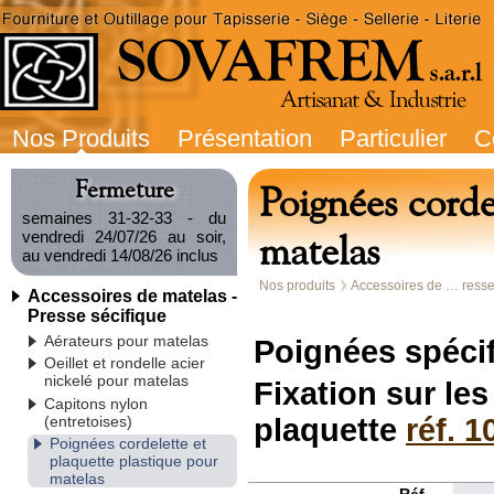
Nos Produits
Présentation
Particulier
C
Fermeture
Poignées corde
semaines 31-32-33 - du
matelas
vendredi 24/07/26 au soir,
au vendredi 14/08/26 inclus
Nos produits
Accessoires de … resse
Accessoires de matelas -
Presse sécifique
Aérateurs pour matelas
Poignées spéci
Oeillet et rondelle acier
nickelé pour matelas
Fixation sur le
Capitons nylon
(entretoises)
plaquette
réf. 1
Poignées cordelette et
plaquette plastique pour
matelas