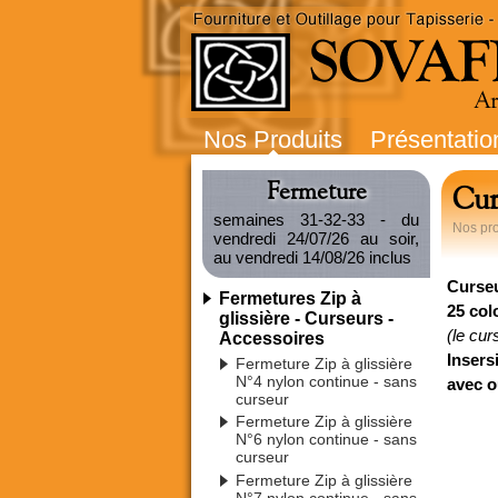
Nos Produits
Présentatio
Fermeture
Cur
semaines 31-32-33 - du
Nos pro
vendredi 24/07/26 au soir,
au vendredi 14/08/26 inclus
Curseu
Fermetures Zip à
25 col
glissière - Curseurs -
(le cur
Accessoires
Insers
Fermeture Zip à glissière
N°4 nylon continue - sans
avec o
curseur
Fermeture Zip à glissière
N°6 nylon continue - sans
curseur
Fermeture Zip à glissière
N°7 nylon continue - sans