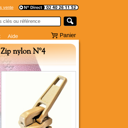
s vente
Panier
x
Aide
 Zip nylon N°4