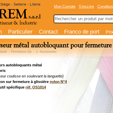
Mon Compte
S'inscrire
Condition
n
Particulier
Contact
Franco de port
Pri
seur métal autobloquant pour fermeture
duits
Fermetures Zip … s - Accessoires
rs autobloquants métal
oris
seur coulisse en soulevant la languette)
ion sur fermeture à glissière
nylon N°4
util spécifique
réf. OS1014