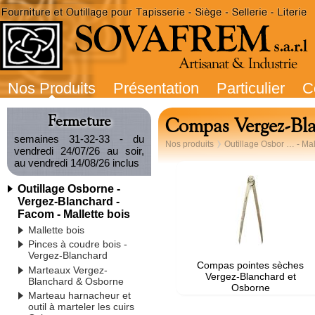
Nos Produits
Présentation
Particulier
C
Fermeture
Compas Vergez-Bl
semaines 31-32-33 - du
Nos produits
Outillage Osbor … - Mal
vendredi 24/07/26 au soir,
au vendredi 14/08/26 inclus
Outillage Osborne -
Vergez-Blanchard -
Facom - Mallette bois
Mallette bois
Pinces à coudre bois -
Vergez-Blanchard
Compas pointes sèches
Marteaux Vergez-
Vergez-Blanchard et
Blanchard & Osborne
Osborne
Marteau harnacheur et
outil à marteler les cuirs