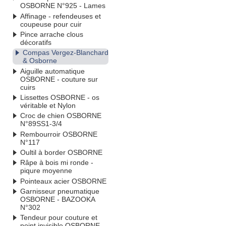
OSBORNE N°925 - Lames
Affinage - refendeuses et
coupeuse pour cuir
Pince arrache clous
décoratifs
Compas Vergez-Blanchard
& Osborne
Aiguille automatique
OSBORNE - couture sur
cuirs
Lissettes OSBORNE - os
véritable et Nylon
Croc de chien OSBORNE
N°89SS1-3/4
Rembourroir OSBORNE
N°117
Oultil à border OSBORNE
Râpe à bois mi ronde -
piqure moyenne
Pointeaux acier OSBORNE
Garnisseur pneumatique
OSBORNE - BAZOOKA
N°302
Tendeur pour couture et
point invisible OSBORNE