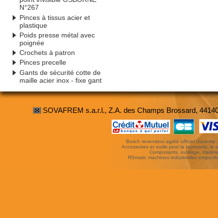
N°267
Pinces à tissus acier et
plastique
Poids presse métal avec
poignée
Crochets à patron
Pinces precelle
Gants de sécurité cotte de
maille acier inox - fixe gant
SOVAFREM s.a.r.l., Z.A. des Champs Brossard, 4414
Bosch revendeur agréé officiel Garantie 3 
Accessoires et outils pour la tapisserie, le si
Composants, outillage, matériel
RSmatic machines industrielles empoc