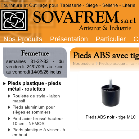
Nos Produits
Présentation
Particulier
C
Fermeture
Pieds ABS avec tige
semaines 31-32-33 - du
Nos produits
Pieds plastique … tal - 
vendredi 24/07/26 au soir,
au vendredi 14/08/26 inclus
Pieds plastique - pieds
métal - roulettes
Roulette de style - laiton
massif
Pieds aluminium pour
sièges et sommiers
Pieds ABS noir - tige M10
Pied acier brossé hauteur
10 cm - NEMOS
Pieds plastique à visser - à
embout