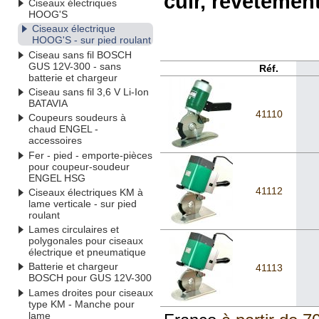
cuir, revêtement 
Ciseaux électriques
HOOG'S
Ciseaux électrique
HOOG'S - sur pied roulant
Ciseau sans fil BOSCH
GUS 12V-300 - sans
Réf.
batterie et chargeur
Ciseau sans fil 3,6 V Li-Ion
BATAVIA
41110
Coupeurs soudeurs à
chaud ENGEL -
accessoires
Fer - pied - emporte-pièces
pour coupeur-soudeur
ENGEL HSG
41112
Ciseaux électriques KM à
lame verticale - sur pied
roulant
Lames circulaires et
polygonales pour ciseaux
électrique et pneumatique
Batterie et chargeur
41113
BOSCH pour GUS 12V-300
Lames droites pour ciseaux
type KM - Manche pour
lame