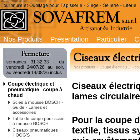
Nos Produits
Présentation
Particulier
C
Fermeture
Ciseaux élect
semaines 31-32-33 - du
vendredi 24/07/26 au soir,
Nos produits
Coupe électriqu … - co
au vendredi 14/08/26 inclus
Ciseaux électr
Coupe électrique et
pneumatique - coupe à
lames circulaire
chaud
Scies à mousse BOSCH -
Guide - Lames et
accessoires
Pour la coupe d
Table de coupe pour scies
à mousse BOSCH
textile, tissus s
Ciseaux pneumatiques
HOOG'S