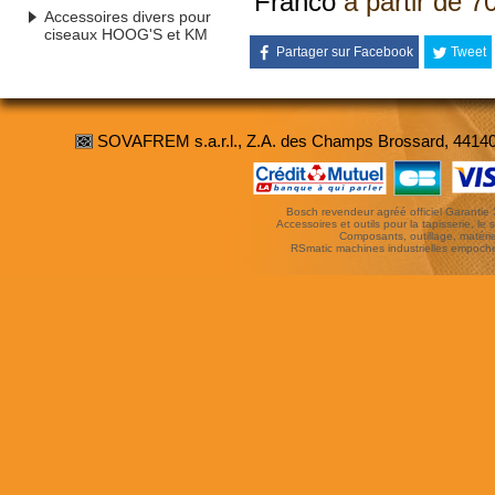
Franco
à partir de 7
Accessoires divers pour
ciseaux HOOG'S et KM
Partager sur Facebook
Tweet
SOVAFREM s.a.r.l., Z.A. des Champs Brossard, 4414
Bosch revendeur agréé officiel Garantie 3 
Accessoires et outils pour la tapisserie, le si
Composants, outillage, matériel
RSmatic machines industrielles empoc