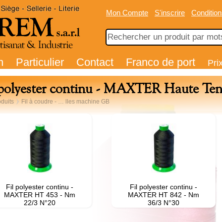
Mon Compte
S'inscrire
Condition
n
Particulier
Contact
Franco de port
Pri
 polyester continu - MAXTER Haute Ten
duits
Fil à coudre - … lles machine GB
Fil polyester continu -
Fil polyester continu -
MAXTER HT 453 - Nm
MAXTER HT 842 - Nm
22/3 N°20
36/3 N°30