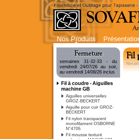
Nos Produits
Présentatio
Fermeture
Fil
semaines 31-32-33 - du
Nos pro
vendredi 24/07/26 au soir,
au vendredi 14/08/26 inclus
Fil à coudre - Aiguilles
machine GB
Aiguilles universelles
GROZ-BECKERT
Aiguille pour cuir GROZ-
BECKERT
Fil nylon transparent
monofilament OSBORNE
N°4705
Fil mousse texturé