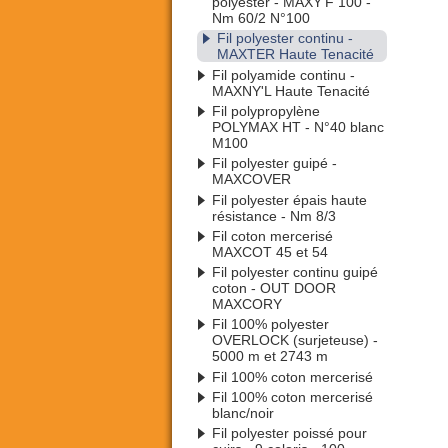
polyester - MAXY’F 100 -
Nm 60/2 N°100
Fil polyester continu -
MAXTER Haute Tenacité
Fil polyamide continu -
MAXNY'L Haute Tenacité
Fil polypropylène
POLYMAX HT - N°40 blanc
M100
Fil polyester guipé -
MAXCOVER
Fil polyester épais haute
résistance - Nm 8/3
Fil coton mercerisé
MAXCOT 45 et 54
Fil polyester continu guipé
coton - OUT DOOR
MAXCORY
Fil 100% polyester
OVERLOCK (surjeteuse) -
5000 m et 2743 m
Fil 100% coton mercerisé
Fil 100% coton mercerisé
blanc/noir
Fil polyester poissé pour