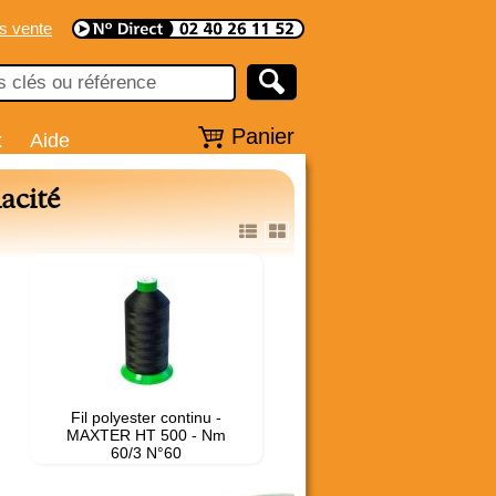
s vente
Panier
x
Aide
acité
Fil polyester continu -
MAXTER HT 500 - Nm
60/3 N°60