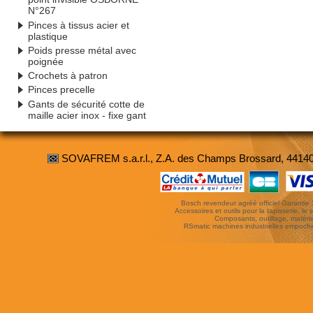
N°267
Pinces à tissus acier et
plastique
Poids presse métal avec
poignée
Crochets à patron
Pinces precelle
Gants de sécurité cotte de
maille acier inox - fixe gant
SOVAFREM s.a.r.l., Z.A. des Champs Brossard, 4414
Bosch revendeur agréé officiel Garantie 3 
Accessoires et outils pour la tapisserie, le si
Composants, outillage, matériel
RSmatic machines industrielles empoc