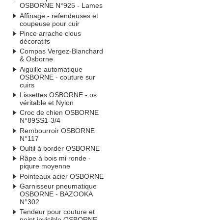
OSBORNE N°925 - Lames
Affinage - refendeuses et
coupeuse pour cuir
Pince arrache clous
décoratifs
Compas Vergez-Blanchard
& Osborne
Aiguille automatique
OSBORNE - couture sur
cuirs
Lissettes OSBORNE - os
véritable et Nylon
Croc de chien OSBORNE
N°89SS1-3/4
Rembourroir OSBORNE
N°117
Oultil à border OSBORNE
Râpe à bois mi ronde -
piqure moyenne
Pointeaux acier OSBORNE
Garnisseur pneumatique
OSBORNE - BAZOOKA
N°302
Tendeur pour couture et
point invisible OSBORNE