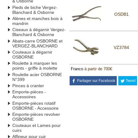
& Osborne
Pieds de biche Vergez-
Blanchard & Osborne
OSDB1
Alènes et manches bois à
mandrin
Ciseaux à dégarnir Vergez-
Blanchard & Osborne
Abats-carre OSBORNE et
VERGEZ-BLANCHARD
VZ3784
Couteaux à dégarnir
OSBORNE
Roulette à marquer les
points - griffe à molette
Franco
à partir de 700€
Roulette acier OSBORNE
N°399
Partager sur Facebook
Tweet
Pinces à cranter
Emporte-pièces -
Accessoires
Emporte-pièces rotatif
OSBORNE - Accessoire
Emporte-pièces revolver
OSBORNE
Couteaux et Lames pour
cuirs
Affineur pour cuir