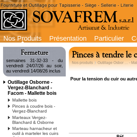
Nos Produits
Présentation
Particulier
C
Fermeture
Pinces à tendre le
semaines 31-32-33 - du
Nos produits
Outillage Osbor … - Mal
vendredi 24/07/26 au soir,
au vendredi 14/08/26 inclus
Pour la tension du cuir ou autr
Outillage Osborne -
Vergez-Blanchard -
Facom - Mallette bois
Mallette bois
Pinces à coudre bois -
Vergez-Blanchard
Marteaux Vergez-
Blanchard & Osborne
Marteau harnacheur et
outil à marteler les cuirs
Réf.