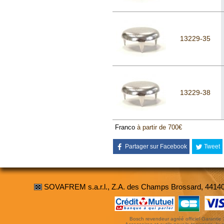
13229-35
13229-38
Franco
à partir de 700€
Partager sur Facebook
Tweet
SOVAFREM s.a.r.l., Z.A. des Champs Brossard, 4414
Bosch revendeur agréé officiel Garantie 3 