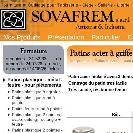
Nos Produits
Présentation
Particulier
C
Fermeture
Patins acier à griffe
semaines 31-32-33 - du
Nos produits
Patins plastiqu … pour
vendredi 24/07/26 au soir,
au vendredi 14/08/26 inclus
Patin acier nickelé avec 3 dents
Patins plastique - métal -
Centrage du patin très facile
feutre - pour piètements
Très solide, tès bonne tenue
Patins plastique à agrafer
Patins plastique rond à
pointe
Patins feutre rond à pointe
Réf.
Patins plastique 2 pointes,
ovale, oblong, rectangle +
feutre
Patins plastique 2 pointes -