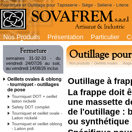
Nos Produits
Présentation
Particulier
C
Fermeture
Outillage pour 
semaines 31-32-33 - du
vendredi 24/07/26 au soir,
Nos produits
Oeillets ovales … illag
au vendredi 14/08/26 inclus
Outillage à frap
Oeillets ovales & oblong
- tourniquet - outillages
de pose
La frappe doit ê
Tourniquet DOT + oeillet
une massette de
laiton nickelé
Safety DOT complet
de l'outillage :
Tourniquet et oeillet ovale -
Laiton nickelé
ou synthétique
Tourniquet et oeillet oblong
- Laiton poli