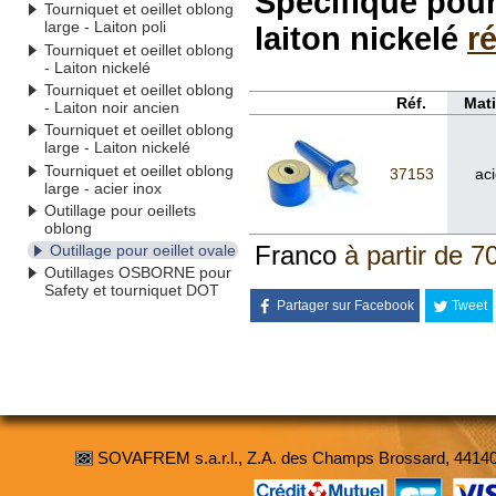
Spécifique pour 
Tourniquet et oeillet oblong
large - Laiton poli
laiton nickelé
r
Tourniquet et oeillet oblong
- Laiton nickelé
Tourniquet et oeillet oblong
Réf.
Mati
- Laiton noir ancien
Tourniquet et oeillet oblong
large - Laiton nickelé
Tourniquet et oeillet oblong
37153
aci
large - acier inox
Outillage pour oeillets
oblong
Franco
à partir de 7
Outillage pour oeillet ovale
Outillages OSBORNE pour
Safety et tourniquet DOT
Partager sur Facebook
Tweet
SOVAFREM s.a.r.l., Z.A. des Champs Brossard, 4414