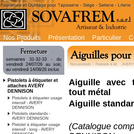
Nos Produits
Présentation
Particulier
C
Fermeture
Aiguilles po
semaines 31-32-33 - du
vendredi 24/07/26 au soir,
Nos produits
Pistolets à éti … AVE
au vendredi 14/08/26 inclus
Aiguille avec 
Pistolets à étiqueter et
attaches AVERY
tout métal
DENNISON
Pistolets à étiqueter usage
Aiguille standar
intensif - AVERY
DENNISON
Pistolets standards -
AVERY DENNISON
(Catalogue com
Pistolet à étiqueter usage
intensif - long - AVERY
DENNISON