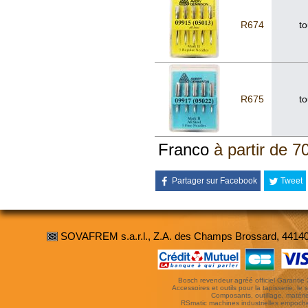
R674
to
R675
to
Franco
à partir de 7
Partager sur Facebook
Tweet
SOVAFREM s.a.r.l., Z.A. des Champs Brossard, 4414
Bosch revendeur agréé officiel Garantie 3 
Accessoires et outils pour la tapisserie, le si
Composants, outillage, matériel
RSmatic machines industrielles empoc