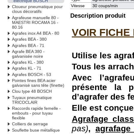
électrique BOSCH
Vitesse
30 coups/min
Cloueur pneumatique pour
clous décoratifs
Description produit
Agrafeuse manuelle 80 -
MAESTRI ROCAMA 16 -
80.16
VOIR FICHE
Agrafes inox A4 BEA - 80
Agrafes BEA - 380
Agrafes BEA - 71
Agrafe BEA 380 -
Utilise les agra
galvanisée noire
Agrafes KL - 380
Tous les arrach
Agrafes KL - 71
Agrafes BOSCH - 53
Avec l’agraf
Pointes fines BEA acier
présente la p
galvanisé sans tête (finette)
Clou type 48 BOSCH
d’agrafer des f
Tuyaux pneumatique
TRICOCLAIR
Elle est conçue
Raccords rapide femelle -
embouts - pour tuyau
Agrafage class
flexible
Colliers de serrage
pas)
,
agrafage
Souflette buse métallique