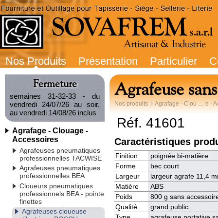
Nos Produits
Présentation
Particulier
C
Fermeture
Agrafeuse sans
semaines 31-32-33 - du
vendredi 24/07/26 au soir,
Nos produits
Agrafage - Clou … e - A
au vendredi 14/08/26 inclus
Réf. 41601
Agrafage - Clouage -
Accessoires
Caractéristiques produ
Agrafeuses pneumatiques
Finition
poignée bi-matière
professionnelles TACWISE
Forme
bec court
Agrafeuses pneumatiques
professionnelles BEA
Largeur
largeur agrafe 11,4 
Cloueurs pneumatiques
Matière
ABS
professionnels BEA - pointe
Poids
800 g sans accessoir
finettes
Qualité
grand public
Agrafeuses cloueuse
Type
agrafeuse portative sa