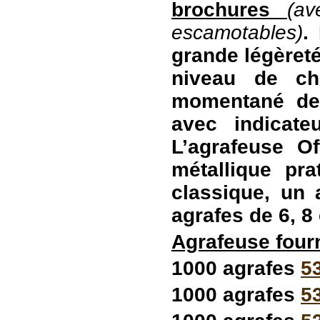
brochures
(av
escamotables)
.
grande légèret
niveau de ch
momentané de 
avec indicate
L’agrafeuse O
métallique pr
classique, un 
agrafes de 6, 8
Agrafeuse four
1000 agrafes
5
1000 agrafes
5