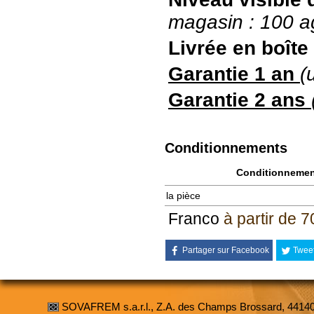
magasin : 100 a
Livrée en boîte
Garantie 1 an
(
Garantie 2 ans
Conditionnements
Conditionneme
la pièce
Franco
à partir de 
Partager sur Facebook
Twee
SOVAFREM s.a.r.l., Z.A. des Champs Brossard, 4414