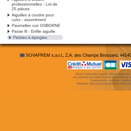
professionnelles - Lot de
25 pièces
Aiguilles à coudre pour
cuirs - assortiment
Paumelles cuir OSBORNE
Passe fil - Enfile aiguille
Pelotes à épingles
SOVAFREM s.a.r.l., Z.A. des Champs Brossard, 4414
Bosch revendeur agréé officiel Garantie 3 
Accessoires et outils pour la tapisserie, le si
Composants, outillage, matériel
RSmatic machines industrielles empoc