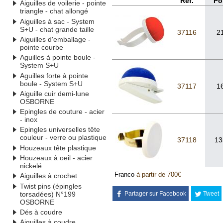
Réf.
Po
Aiguilles de voilerie - pointe
triangle - chat allongé
Aiguilles à sac - System
S+U - chat grande taille
37116
2
Aiguilles d'emballage -
pointe courbe
Aguilles à pointe boule -
System S+U
Aguilles forte à pointe
boule - System S+U
37117
1
Aiguille cuir demi-lune
OSBORNE
Epingles de couture - acier
- inox
Epingles universelles tête
couleur - verre ou plastique
37118
13
Houzeaux tête plastique
Houzeaux à oeil - acier
nickelé
Franco
à partir de 700€
Aiguilles à crochet
Twist pins (épingles
torsadées) N°199
Partager sur Facebook
Tweet
OSBORNE
Dés à coudre
Aiguilles à coudre