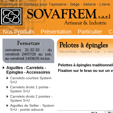
Nos Produits
Présentation
Particulier
C
Fermeture
Pelotes à épingles
semaines 31-32-33 - du
Nos produits
Aiguilles - Car … s - Ac
vendredi 24/07/26 au soir,
au vendredi 14/08/26 inclus
Pelottes à épingles traditionnel
Aiguilles - Carrelets -
Fixation sur le bras ou sur un 
Epingles - Accessoires
Carrelets courbes System
S+U
Carrelets droits 1 pointe -
System S+U
Carrelets droits 2 pointes -
System S+U
Aiguilles de Sellier - System
S+U - pointe adoucie