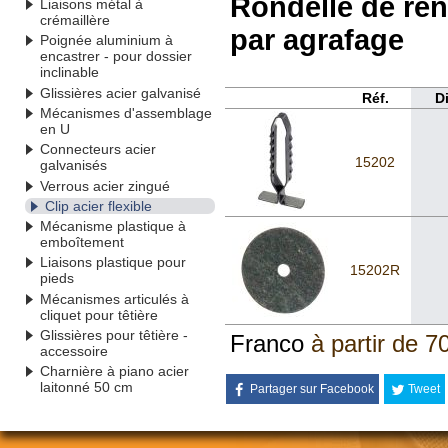
Rondelle de renf
Liaisons métal à
crémaillère
par agrafage
Poignée aluminium à
encastrer - pour dossier
inclinable
Glissières acier galvanisé
Réf.
D
Mécanismes d'assemblage
en U
Connecteurs acier
15202
galvanisés
Verrous acier zingué
Clip acier flexible
Mécanisme plastique à
emboîtement
Liaisons plastique pour
15202R
pieds
Mécanismes articulés à
cliquet pour têtière
Glissières pour têtière -
Franco
à partir de 7
accessoire
Charnière à piano acier
laitonné 50 cm
Partager sur Facebook
Tweet