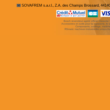
SOVAFREM s.a.r.l., Z.A. des Champs Brossard, 4414
Bosch revendeur agréé officiel Garantie 3 
Accessoires et outils pour la tapisserie, le si
Composants, outillage, matériel
RSmatic machines industrielles empoc