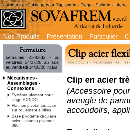
Nos Produits
Présentation
Particulier
C
Fermeture
Clip acier flexi
semaines 31-32-33 - du
vendredi 24/07/26 au soir,
Nos produits
Mécanismes - As … es 
au vendredi 14/08/26 inclus
Clip en acier tr
Mécanismes -
Assemblages -
Connexions
(Accessoire pour
Système pivotant pour
aveugle de panne
siège RONDO
Platines pivotantes acier -
accoudoirs, appli
sur roulement à billes
Base pivotante circulaire
acier - plateau pivotant -
360°