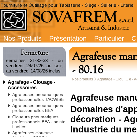
Nos Produits
Présentation
Particulier
C
Fermeture
Agrafeuse m
semaines 31-32-33 - du
- 80.16
vendredi 24/07/26 au soir,
au vendredi 14/08/26 inclus
Nos produits
Agrafage - Clou … e - A
Agrafage - Clouage -
Accessoires
Agrafeuses pneumatiques
Agrafeuse manu
professionnelles TACWISE
Agrafeuses pneumatiques
Domaines d'appl
professionnelles BEA
Cloueurs pneumatiques
décoration -
Ag
professionnels BEA - pointe
finettes
Industrie du meu
Agrafeuses cloueuse