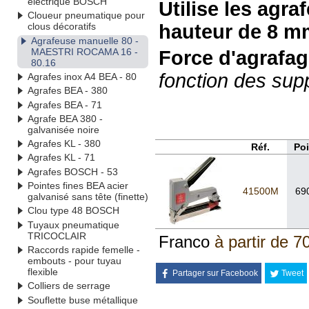
électrique BOSCH
Utilise les agra
Cloueur pneumatique pour
hauteur de 8 m
clous décoratifs
Agrafeuse manuelle 80 -
MAESTRI ROCAMA 16 -
Force d'agrafag
80.16
fonction des sup
Agrafes inox A4 BEA - 80
Agrafes BEA - 380
Agrafes BEA - 71
Agrafe BEA 380 -
galvanisée noire
Agrafes KL - 380
Réf.
Po
Agrafes KL - 71
Agrafes BOSCH - 53
Pointes fines BEA acier
41500M
69
galvanisé sans tête (finette)
Clou type 48 BOSCH
Tuyaux pneumatique
TRICOCLAIR
Franco
à partir de 7
Raccords rapide femelle -
embouts - pour tuyau
flexible
Partager sur Facebook
Tweet
Colliers de serrage
Souflette buse métallique