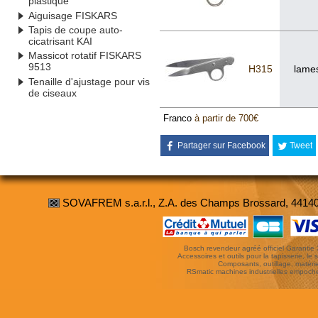
plastique
Aiguisage FISKARS
Tapis de coupe auto-
cicatrisant KAI
Massicot rotatif FISKARS
9513
H315
lames
Tenaille d'ajustage pour vis
de ciseaux
Franco
à partir de 700€
Partager sur Facebook
Tweet
SOVAFREM s.a.r.l., Z.A. des Champs Brossard, 4414
Bosch revendeur agréé officiel Garantie 3 
Accessoires et outils pour la tapisserie, le si
Composants, outillage, matériel
RSmatic machines industrielles empoc