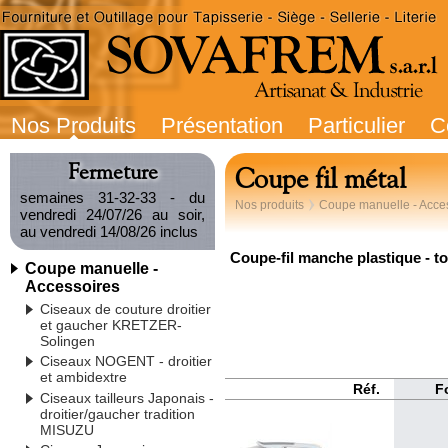
Nos Produits
Présentation
Particulier
C
Fermeture
Coupe fil métal
semaines 31-32-33 - du
Nos produits
Coupe manuelle - Acce
vendredi 24/07/26 au soir,
au vendredi 14/08/26 inclus
Coupe-fil manche plastique - to
Coupe manuelle -
Accessoires
Ciseaux de couture droitier
et gaucher KRETZER-
Solingen
Ciseaux NOGENT - droitier
et ambidextre
Réf.
F
Ciseaux tailleurs Japonais -
droitier/gaucher tradition
MISUZU