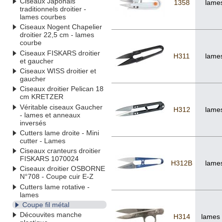
Ciseaux Japonais
1358
lames
traditionnels droitier -
lames courbes
Ciseaux Nogent Chapelier
droitier 22,5 cm - lames
courbe
Ciseaux FISKARS droitier
H311
lames
et gaucher
Ciseaux WISS droitier et
gaucher
Ciseaux droitier Pelican 18
cm KRETZER
Véritable ciseaux Gaucher
H312
lames
- lames et anneaux
inversés
Cutters lame droite - Mini
cutter - Lames
Ciseaux cranteurs droitier
FISKARS 1070024
H312B
lames
Ciseaux droitier OSBORNE
N°708 - Coupe cuir E-Z
Cutters lame rotative -
lames
Coupe fil métal
Découvites manche
H314
lames