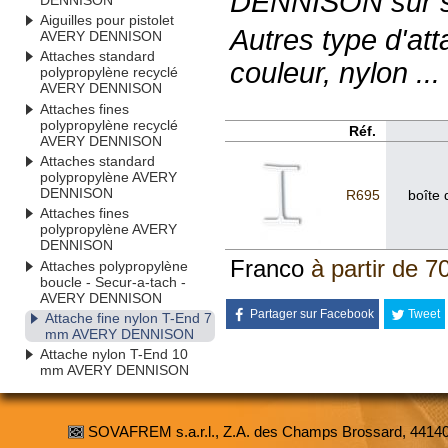
DENNISON sur 
Aiguilles pour pistolet
Autres type d'at
AVERY DENNISON
Attaches standard
couleur, nylon ..
polypropylène recyclé
AVERY DENNISON
Attaches fines
polypropylène recyclé
Réf.
AVERY DENNISON
Attaches standard
polypropylène AVERY
DENNISON
R695
boîte 
Attaches fines
polypropylène AVERY
DENNISON
Franco
à partir de 7
Attaches polypropylène
boucle - Secur-a-tach -
AVERY DENNISON
Partager sur Facebook
Tweet
Attache fine nylon T-End 7
mm AVERY DENNISON
Attache nylon T-End 10
mm AVERY DENNISON
SOVAFREM s.a.r.l., Z.A. des Champs Brossard, 4414