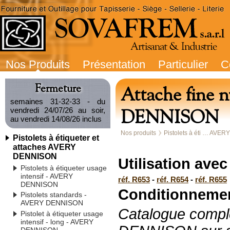
Nos Produits
Présentation
Particulier
C
Fermeture
Attache fine
semaines 31-32-33 - du
DENNISON
vendredi 24/07/26 au soir,
au vendredi 14/08/26 inclus
Nos produits
Pistolets à éti … AVE
Pistolets à étiqueter et
attaches AVERY
DENNISON
Utilisation avec 
Pistolets à étiqueter usage
intensif - AVERY
réf. R653
-
réf.
R654
-
réf. R655
DENNISON
Conditionnemen
Pistolets standards -
AVERY DENNISON
Catalogue comp
Pistolet à étiqueter usage
intensif - long - AVERY
DENNISON