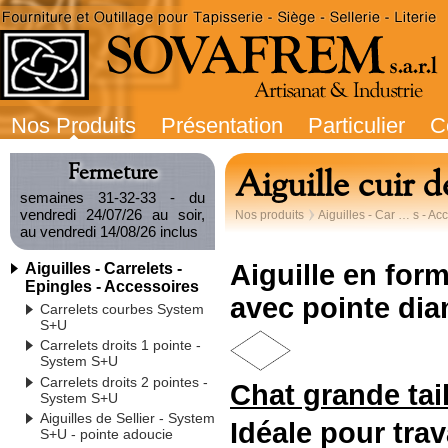
Nos Produits
Présentation
Particulier
C
Fermeture
Aiguille cui
semaines 31-32-33 - du
vendredi 24/07/26 au soir,
Nos produits
Aiguilles - Car … s - Ac
au vendredi 14/08/26 inclus
Aiguille en for
Aiguilles - Carrelets -
Epingles - Accessoires
avec pointe di
Carrelets courbes System
S+U
Carrelets droits 1 pointe -
System S+U
Carrelets droits 2 pointes -
Chat grande tail
System S+U
Aiguilles de Sellier - System
Idéale pour trav
S+U - pointe adoucie