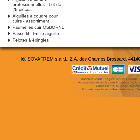
professionnelles - Lot de
25 pièces
Aiguilles à coudre pour
cuirs - assortiment
Paumelles cuir OSBORNE
Passe fil - Enfile aiguille
Pelotes à épingles
SOVAFREM s.a.r.l., Z.A. des Champs Brossard, 4414
Bosch revendeur agréé officiel Garantie 3 
Accessoires et outils pour la tapisserie, le si
Composants, outillage, matériel
RSmatic machines industrielles empoc