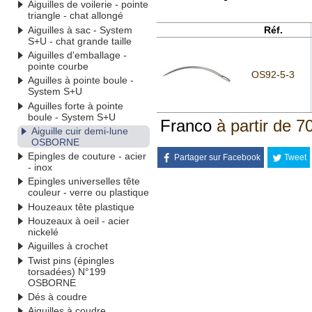
Aiguilles de voilerie - pointe
triangle - chat allongé
Aiguilles à sac - System
Réf.
S+U - chat grande taille
Aiguilles d'emballage -
pointe courbe
OS92-5-3
Aguilles à pointe boule -
System S+U
Aguilles forte à pointe
boule - System S+U
Franco
à partir de 7
Aiguille cuir demi-lune
OSBORNE
Epingles de couture - acier
Partager sur Facebook
Tweet
- inox
Epingles universelles tête
couleur - verre ou plastique
Houzeaux tête plastique
Houzeaux à oeil - acier
nickelé
Aiguilles à crochet
Twist pins (épingles
torsadées) N°199
OSBORNE
Dés à coudre
Aiguilles à coudre