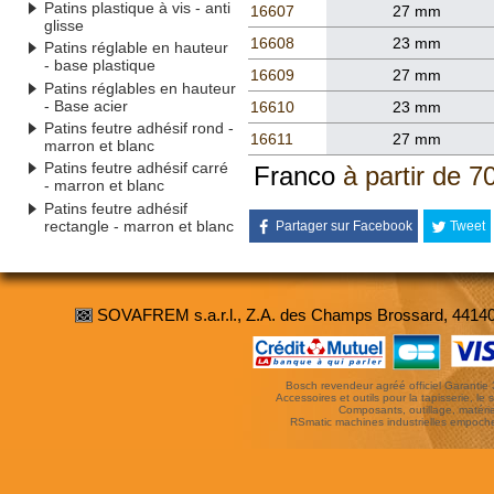
Patins plastique à vis - anti
16607
27 mm
glisse
16608
23 mm
Patins réglable en hauteur
- base plastique
16609
27 mm
Patins réglables en hauteur
- Base acier
16610
23 mm
Patins feutre adhésif rond -
16611
27 mm
marron et blanc
Patins feutre adhésif carré
Franco
à partir de 7
- marron et blanc
Patins feutre adhésif
rectangle - marron et blanc
Partager sur Facebook
Tweet
SOVAFREM s.a.r.l., Z.A. des Champs Brossard, 4414
Bosch revendeur agréé officiel Garantie 3 
Accessoires et outils pour la tapisserie, le si
Composants, outillage, matériel
RSmatic machines industrielles empoc