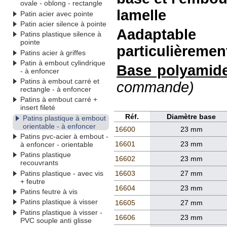
ovale - oblong - rectangle
lamelle
Patin acier avec pointe
Patin acier silence à pointe
Aadaptable
Patins plastique silence à
pointe
particulièreme
Patins acier à griffes
Patin à embout cylindrique
Base polyamid
- à enfoncer
Patins à embout carré et
commande)
rectangle - à enfoncer
Patins à embout carré +
insert fileté
Réf.
Diamètre base
Patins plastique à embout
orientable - à enfoncer
16600
23 mm
Patins pvc-acier à embout -
16601
23 mm
à enfoncer - orientable
Patins plastique
16602
23 mm
recouvrants
Patins plastique - avec vis
16603
27 mm
+ feutre
16604
23 mm
Patins feutre à vis
Patins plastique à visser
16605
27 mm
Patins plastique à visser -
16606
23 mm
PVC souple anti glisse