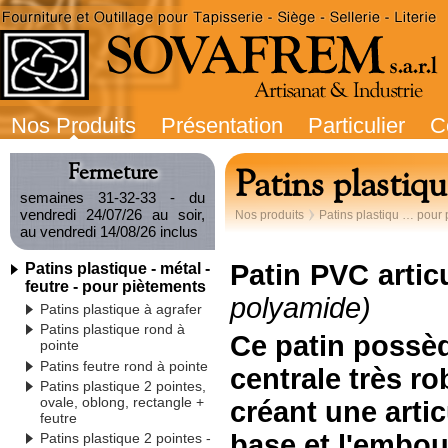
Nos Produits
Présentation
Particulier
C
Fermeture
Patins plastiq
semaines 31-32-33 - du
vendredi 24/07/26 au soir,
Nos produits
Patins plastiqu … pour
au vendredi 14/08/26 inclus
Patin PVC
artic
Patins plastique - métal -
feutre - pour piètements
polyamide)
Patins plastique à agrafer
Patins plastique rond à
Ce patin possèd
pointe
Patins feutre rond à pointe
centrale très r
Patins plastique 2 pointes,
ovale, oblong, rectangle +
créant une artic
feutre
base et l'embou
Patins plastique 2 pointes -