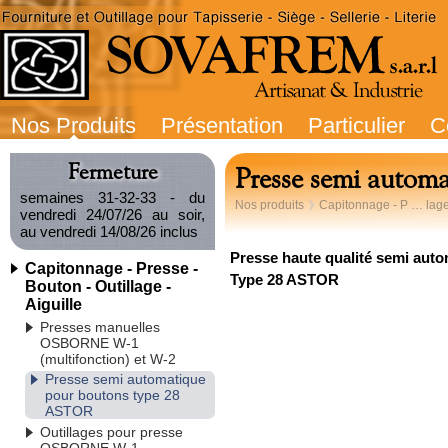
Nos Produits
Présentation
Particulier
C
Fermeture
Presse semi autom
semaines 31-32-33 - du
Nos produits
Capitonnage - P … lage 
vendredi 24/07/26 au soir,
au vendredi 14/08/26 inclus
Presse
haute qualité
semi auto
Capitonnage - Presse -
Type 28 ASTOR
Bouton - Outillage -
Aiguille
Presses manuelles
OSBORNE W-1
(multifonction) et W-2
Presse semi automatique
pour boutons type 28
ASTOR
Outillages pour presse
OSBORNE W-1