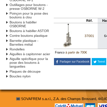
Outillages pour boutons -
presse OSBORNE W-2
Poinçon pour la pose des
boutons à clou
Réf.
Ha
Boutons à habiller
OSBORNE
Boutons à habiller ASTOR
Contre boutons plastique
37001
6
Barrette plastique -
Barrettes métal
Rondelles
Franco
à partir de 700€
Aiguilles à capitonner acier
Aiguille spécifique pour la
Partager sur Facebook
Tweet
pose des boutons à
languettes
Plaques de découpe
Boucles nylon
SOVAFREM s.a.r.l., Z.A. des Champs Brossard, 4414